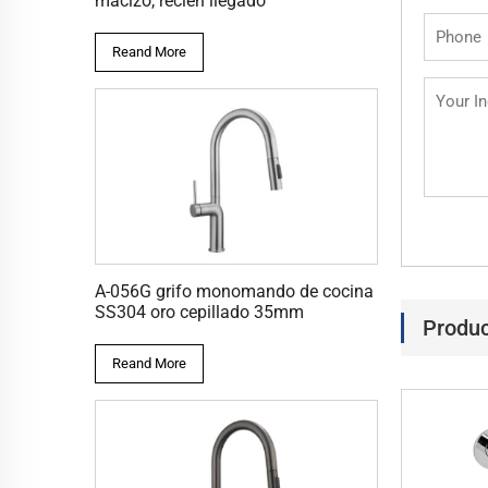
macizo, recién llegado
Reand More
A-056G grifo monomando de cocina
SS304 oro cepillado 35mm
Produc
Reand More