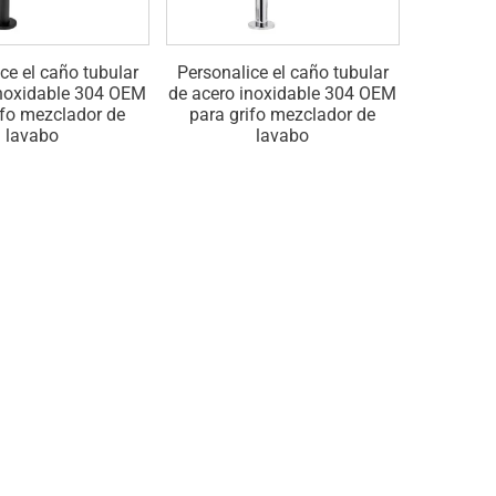
ce el caño tubular
Personalice el caño tubular
Modifique
inoxidable 304 OEM
de acero inoxidable 304 OEM
grifo de
ifo mezclador de
para grifo mezclador de
montados
lavabo
lavabo
requisit
cuadrad
gri