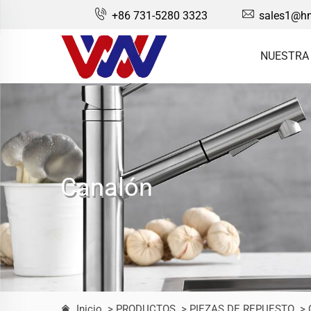
+86 731-5280 3323
sales1@hn
NUESTRA
Canalón
Inicio
> PRODUCTOS
> PIEZAS DE REPUESTO
> 