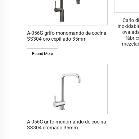
os accesorios del
Caño montado en la pared
Caño di
 canalón de latón
directo del acero inoxidable
inoxidabl
en la pared para
304 del OEM de la fábrica
ovalada
A-056G grifo monomando de cocina
 particulares del
para el grifo mezclador del
fábric
SS304 oro cepillado 35mm
del OEM para el
grifo del lavabo
mezclad
o del lavabo
Reand More
A-056C grifo monomando de cocina
SS304 cromado 35mm