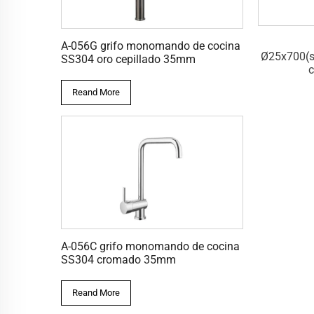
S-005C
S-010C
A-056G grifo monomando de cocina
oporteØ34)_Barra
Ø22x700(soporteØ34)_Barra
Ø25x700(s
SS304 oro cepillado 35mm
orredera
corredera c/trayer
c
Reand More
A-056C grifo monomando de cocina
SS304 cromado 35mm
Reand More