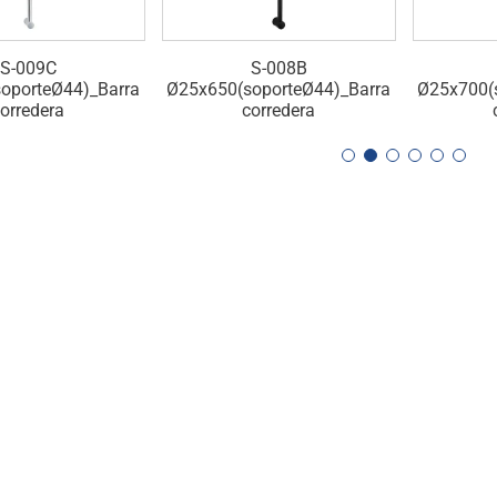
S-009C
S-008B
oporteØ44)_Barra
Ø25x650(soporteØ44)_Barra
Ø25x700(
orredera
corredera