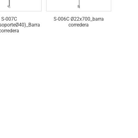
S-007C
S-006C Ø22x700_barra
soporteØ40)_Barra
corredera
Ø22x700(
corredera