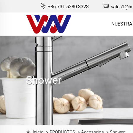
+86 731-5280 3323
sales1@hn
NUESTRA
Shower
Inicio
> PRODUCTOS
> Accesorios
> Shower