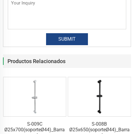
Productos Relacionados
S-009C
S-008B
a
Ø25x700(soporteØ44)_Barra
Ø25x650(soporteØ44)_Barra