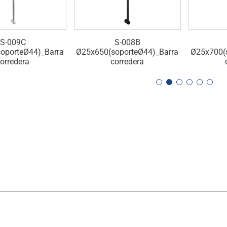
S-009C
S-008B
oporteØ44)_Barra
Ø25x650(soporteØ44)_Barra
Ø25x700(
orredera
corredera