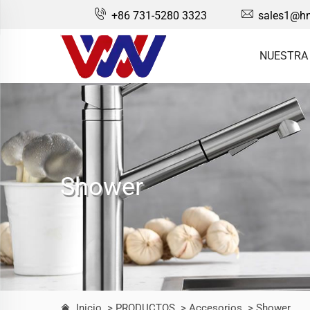
+86 731-5280 3323
sales1@hn
NUESTRA
Shower
Inicio
> PRODUCTOS
> Accesorios
> Shower