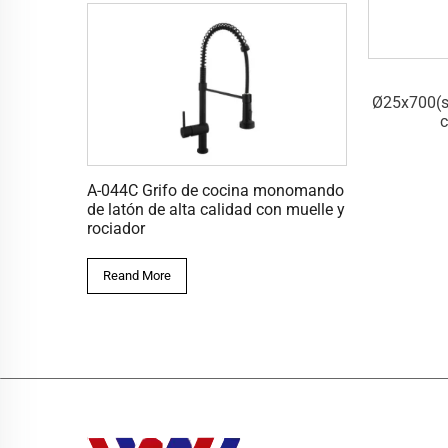
S-005C
S-010C
oporteØ34)_Barra
Ø22x700(soporteØ34)_Barra
Ø25x700(s
orredera
corredera c/trayer
c
A-044C Grifo de cocina monomando
de latón de alta calidad con muelle y
rociador
Reand More