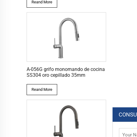
Reand More
A-056G grifo monomando de cocina
SS304 oro cepillado 35mm
Reand More
CONSU