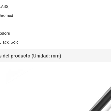
l:ABS;
:Chromed
colors
lack, Gold
s del producto (Unidad: mm)