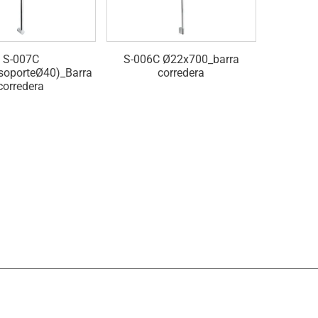
S-007C
S-006C Ø22x700_barra
soporteØ40)_Barra
corredera
Ø22x700(
corredera