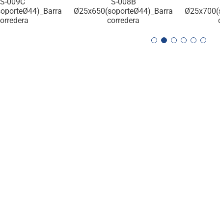
S-009C
S-008B
oporteØ44)_Barra
Ø25x650(soporteØ44)_Barra
Ø25x700(
orredera
corredera