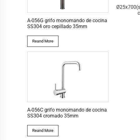
S-005C
S-010C
oporteØ34)_Barra
Ø22x700(soporteØ34)_Barra
Ø25x700(s
orredera
corredera c/trayer
c
A-056G grifo monomando de cocina
SS304 oro cepillado 35mm
Reand More
A-056C grifo monomando de cocina
SS304 cromado 35mm
Reand More