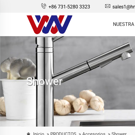
+86 731-5280 3323
sales1@hn
NUESTRA
Shower
Inicio
> PRODUCTOS
> Accesorios
> Shower