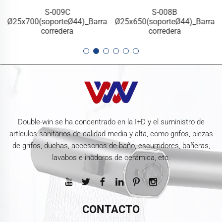
S-009C
S-008B
a
Ø25x700(soporteØ44)_Barra
Ø25x650(soporteØ44)_Barra
corredera
corredera
Double-win se ha concentrado en la I+D y el suministro de
artículos sanitarios de calidad media y alta, como grifos, piezas
de grifos, duchas, accesorios de baño, escurridores, bañeras,
lavabos e inodoros de cerámica, etc.
CONTACTO