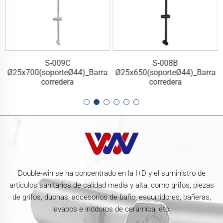
S-009C
S-008B
a
Ø25x700(soporteØ44)_Barra
Ø25x650(soporteØ44)_Barra
corredera
corredera
Double-win se ha concentrado en la I+D y el suministro de
artículos sanitarios de calidad media y alta, como grifos, piezas
de grifos, duchas, accesorios de baño, escurridores, bañeras,
lavabos e inodoros de cerámica, etc.