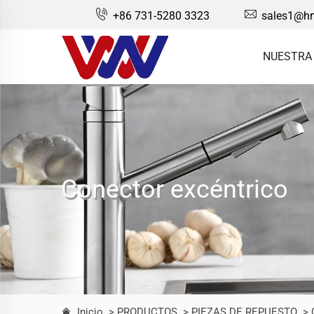
+86 731-5280 3323
sales1@hn
NUESTRA
Conector excéntrico
Inicio
> PRODUCTOS
> PIEZAS DE REPUESTO
> 