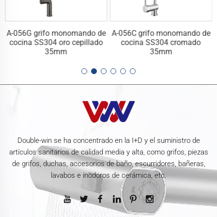
e
A-056G grifo monomando de
A-056C grifo monomando de
cocina SS304 oro cepillado
cocina SS304 cromado
35mm
35mm
Double-win se ha concentrado en la I+D y el suministro de
artículos sanitarios de calidad media y alta, como grifos, piezas
de grifos, duchas, accesorios de baño, escurridores, bañeras,
lavabos e inodoros de cerámica, etc.