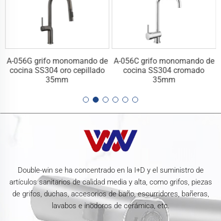
e
A-056G grifo monomando de
A-056C grifo monomando de
cocina SS304 oro cepillado
cocina SS304 cromado
35mm
35mm
Double-win se ha concentrado en la I+D y el suministro de
artículos sanitarios de calidad media y alta, como grifos, piezas
de grifos, duchas, accesorios de baño, escurridores, bañeras,
lavabos e inodoros de cerámica, etc.