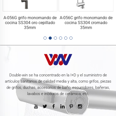
e
A-056G grifo monomando de
A-056C grifo monomando de
cocina SS304 oro cepillado
cocina SS304 cromado
35mm
35mm
Double-win se ha concentrado en la I+D y el suministro de
artículos sanitarios de calidad media y alta, como grifos, piezas
de grifos, duchas, accesorios de baño, escurridores, bañeras,
lavabos e inodoros de cerámica, etc.