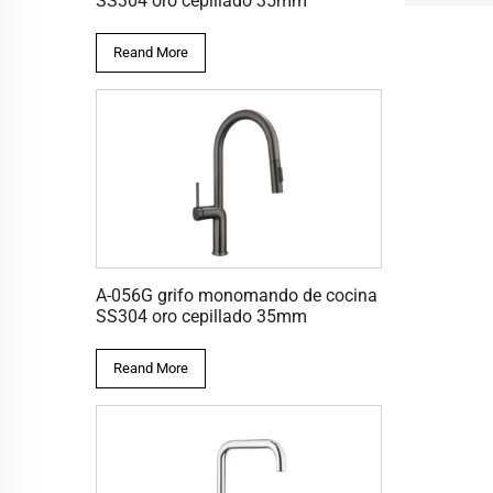
SS304 oro cepillado 35mm
Reand More
A-056G grifo monomando de cocina
SS304 oro cepillado 35mm
Reand More