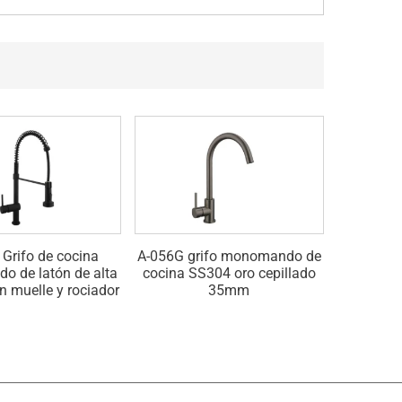
Grifo de cocina
A-056G grifo monomando de
A-056G g
 de latón de alta
cocina SS304 oro cepillado
cocina S
n muelle y rociador
35mm