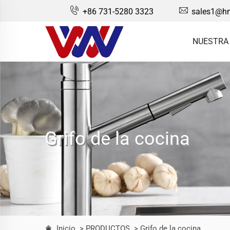
+86 731-5280 3323
sales1@hn
NUESTRA
Grifo de la cocina
Inicio
> PRODUCTOS
> Grifo de la cocina