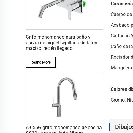
Caracterís
Cuerpo de 
Acabado pu
Cartucho 
Grifo monomando para baño y
ducha de níquel cepillado de latón
Caño de l
macizo, recién llegado
Rociador 
Reand More
Manguera 
Colores di
Cromo, Níq
Dibujo
A-056G grifo monomando de cocina