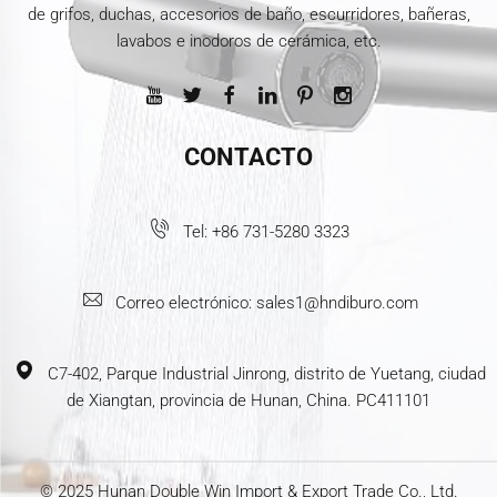
de grifos, duchas, accesorios de baño, escurridores, bañeras,
lavabos e inodoros de cerámica, etc.
CONTACTO
Tel:
+86 731-5280 3323
Correo electrónico:
sales1@hndiburo.com
C7-402, Parque Industrial Jinrong, distrito de Yuetang, ciudad
de Xiangtan, provincia de Hunan, China. PC411101
© 2025 Hunan Double Win Import & Export Trade Co., Ltd.