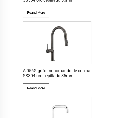
SS304 oro cepillado 35mm
Reand More
A-056G grifo monomando de cocina
SS304 oro cepillado 35mm
Reand More