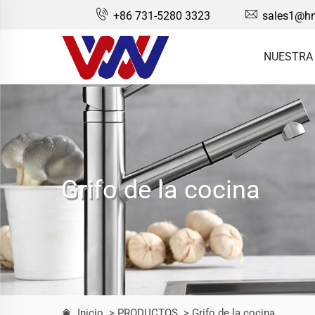
+86 731-5280 3323
sales1@hn
NUESTRA
Grifo de la cocina
Inicio
> PRODUCTOS
> Grifo de la cocina