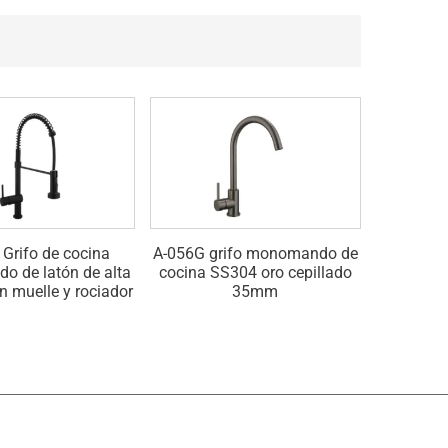
Grifo de cocina
A-056G grifo monomando de
A-056G g
 de latón de alta
cocina SS304 oro cepillado
cocina S
n muelle y rociador
35mm