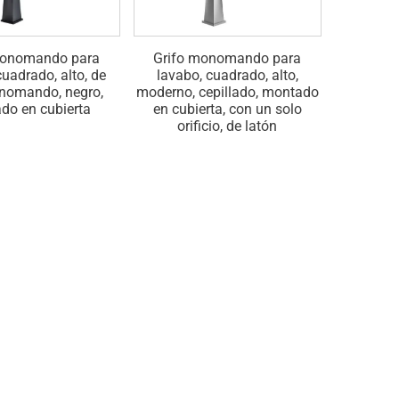
monomando para
Grifo monomando para
Grifos
cuadrado, alto, de
lavabo, cuadrado, alto,
lavabo d
onomando, negro,
moderno, cepillado, montado
altos, c
do en cubierta
en cubierta, con un solo
en cu
orificio, de latón