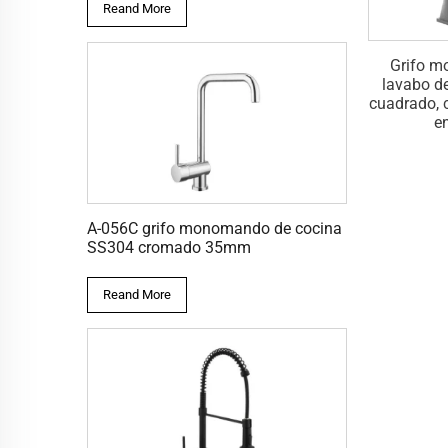
Reand More
monomando para
Grifo mezclador para lavabo
Grifo 
baño, cuadrados,
monomando cuadrado de
lavabo d
illados, montados
lujo montado en cubierta B-
cuadrado, 
erta, de latón
001B
e
A-056C grifo monomando de cocina
SS304 cromado 35mm
Reand More