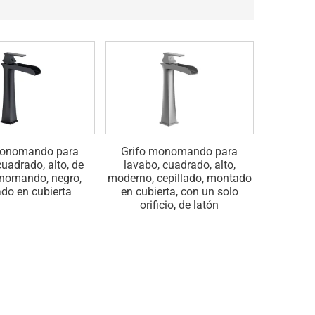
monomando para
Grifo monomando para
Grifos
cuadrado, alto, de
lavabo, cuadrado, alto,
lavabo d
onomando, negro,
moderno, cepillado, montado
altos, c
do en cubierta
en cubierta, con un solo
en cu
orificio, de latón