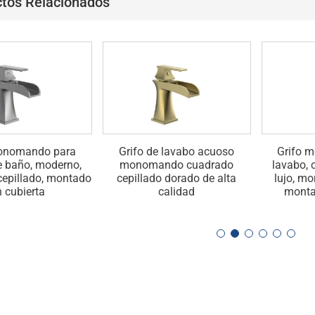
tos Relacionados
monomando para
Grifo de lavabo acuoso
Grifo 
e baño, moderno,
monomando cuadrado
lavabo, 
cepillado, montado
cepillado dorado de alta
lujo, m
n cubierta
calidad
monta