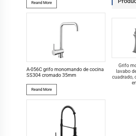
Produc
Reand More
monomando para
Grifo mezclador para lavabo
Grifo 
A-056C grifo monomando de cocina
baño, cuadrados,
monomando cuadrado de
lavabo d
SS304 cromado 35mm
illados, montados
lujo montado en cubierta B-
cuadrado, 
erta, de latón
001B
e
Reand More