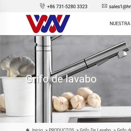
+86 731-5280 3323
sales1@hn
NUESTRA
Grifo de lavabo
Inicio
> PRODUCTOS
> Grifo De Lavabo
> Grifo d