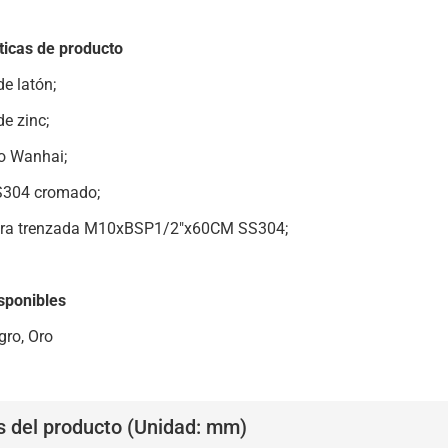
ticas de producto
de latón;
e zinc;
o Wanhai;
S304 cromado;
ra trenzada M10xBSP1/2"x60CM SS304;
sponibles
gro, Oro
s del producto (Unidad: mm)